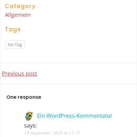
Category
Allgemein
Tags
No Tag
Post
Previous post
navigation
One response
Ein WordPress-Kommentator
says:
19 September, 2025 at 11:17